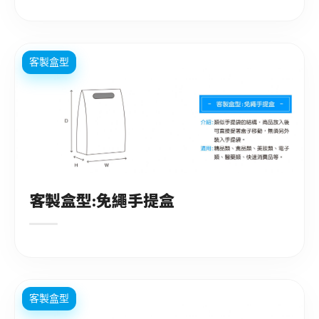
客製盒型
客製盒型:免繩手提盒
客製盒型