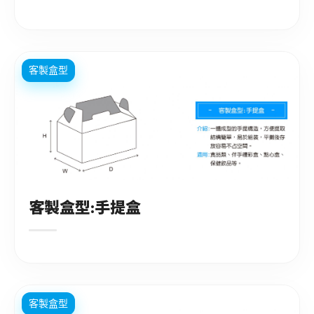
客製盒型
客製盒型:手提盒
客製盒型