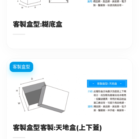
客製盒型:糊底盒
客製盒型
客製盒型客製:天地盒(上下蓋)