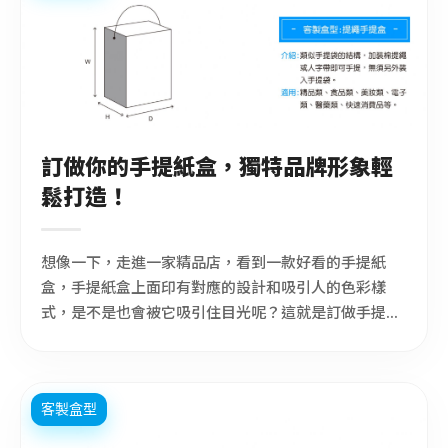
訂做你的手提紙盒，獨特品牌形象輕
鬆打造！
想像一下，走進一家精品店，看到一款好看的手提紙
盒，手提紙盒上面印有對應的設計和吸引人的色彩樣
式，是不是也會被它吸引住目光呢？這就是訂做手提紙
盒的魔力，在今天的市場競爭中，一個獨特且優質的產
品包裝能夠吸引消費者的目光，當然說到包裝，少不了
方便又好看的訂做紙盒，我們提供各種類型的手提紙盒
客製盒型
和訂做紙盒，讓你的產品更能提升一個檔次。