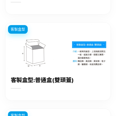
客製盒型
客製盒型:普通盒(雙頭蓋)
客製盒型